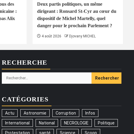
ous des
Deux partis politiques, un même
icaine :
dirigeant : Ronsard St-Cyr au cœur du
pas Alix
dispositif de Michel Martelly, quel
danger pour le prochain Parlement ?
4 août 2026
Djovany MICHEL
RECHERCHE
Rechercher :
CATÉGORIES
Actu
Astronomie
Corruption
Infos
International
National
NECROLOGIE
Politique
Protestation
santé
Science
Scoop