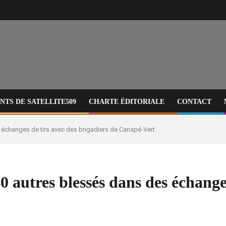
TS DE SATELLITE509
CHARTE ÉDITORIALE
CONTACT
es échanges de tirs avec des brigadiers de Canapé-Vert
 40 autres blessés dans des échange