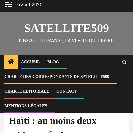
Skip
6 août 2026
to
content
SATELLITE509
L'INFO QUI DÉRANGE, LA VÉRITÉ QUI LIBÈRE.
ACCUEIL
BLOG
CHARTE DES CORRESPONDANTS DE SATELLITE509
Home
Actu
Haïti : au moins deux soldats tués dans une embuscade à Kenscoff,
l’armée exposée sans protection
CHARTE ÉDITORIALE
CONTACT
MENTIONS LÉGALES
À la Une
Actu
Haïti : au moins deux