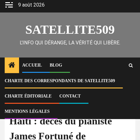
Skip
9 août 2026
to
content
SATELLITE509
L'INFO QUI DÉRANGE, LA VÉRITÉ QUI LIBÈRE.
ACCUEIL
BLOG
CHARTE DES CORRESPONDANTS DE SATELLITE509
Home
Actu
Haïti : décès du pianiste James Fortuné de l’Orchestre Tropicana
CHARTE ÉDITORIALE
CONTACT
À la Une
Actu
MENTIONS LÉGALES
Haïti : décès du pianiste
James Fortuné de