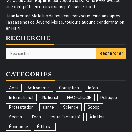
Me Caleb Jean-Baptiste convoqué à la DCPJ : le BAFE évoque
une « enquête en cours » sans préciser le motif
Jean Monard Metellus de nouveau convoqué : cinq ans après
l’assassinat de Jovenel Moïse, toujours aucune condamnation
en Haïti
RECHERCHE
Rechercher :
CATÉGORIES
Actu
Astronomie
Corruption
Infos
International
National
NECROLOGIE
Politique
Protestation
santé
Science
Scoop
Sports
Tech
toute l'actualité
À la Une
Économie
Éditorial