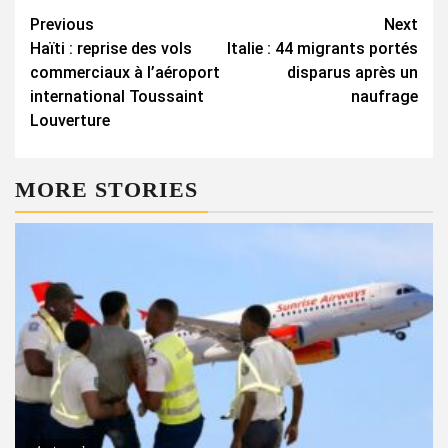
Continue
Previous
Next
Haïti : reprise des vols
Italie : 44 migrants portés
Reading
commerciaux à l’aéroport
disparus après un
international Toussaint
naufrage
Louverture
MORE STORIES