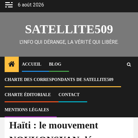
Skip
6 août 2026
to
content
SATELLITE509
L'INFO QUI DÉRANGE, LA VÉRITÉ QUI LIBÈRE.
ACCUEIL
BLOG
CHARTE DES CORRESPONDANTS DE SATELLITE509
Home
Actu
Haïti : le mouvement NOUKONSYAN dénonce l’échec du CPT et appelle
à une mobilisation populaire pour une transition crédible
CHARTE ÉDITORIALE
CONTACT
MENTIONS LÉGALES
Actu
Haïti : le mouvement