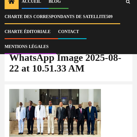
ACCUEIL
BLOG
CHARTE DES CORRESPONDANTS DE SATELLITE509
Home
Actu
Haïti : quand les millions du renseignement nourrissent l’impunité d’État
CHARTE ÉDITORIALE
CONTACT
WhatsApp Image 2025-08-22 at 10.51.33 AM
MENTIONS LÉGALES
WhatsApp Image 2025-08-
22 at 10.51.33 AM