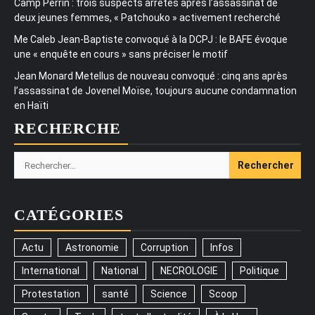
Camp Perrin : trois suspects arrêtés après l’assassinat de
deux jeunes femmes, « Patchouko » activement recherché
Me Caleb Jean-Baptiste convoqué à la DCPJ : le BAFE évoque
une « enquête en cours » sans préciser le motif
Jean Monard Metellus de nouveau convoqué : cinq ans après
l’assassinat de Jovenel Moïse, toujours aucune condamnation
en Haïti
RECHERCHE
Rechercher :
CATÉGORIES
Actu
Astronomie
Corruption
Infos
International
National
NECROLOGIE
Politique
Protestation
santé
Science
Scoop