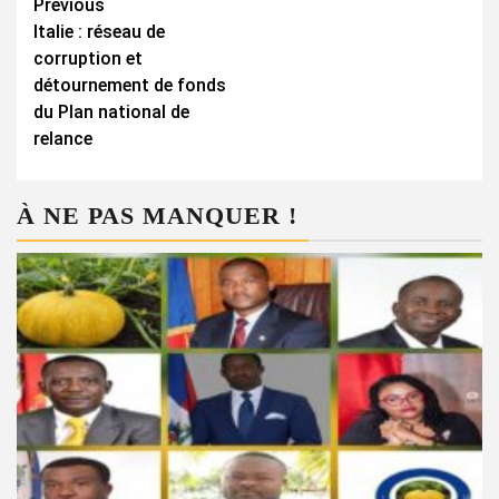
Continue
Previous
Italie : réseau de
Reading
corruption et
détournement de fonds
du Plan national de
relance
À NE PAS MANQUER !