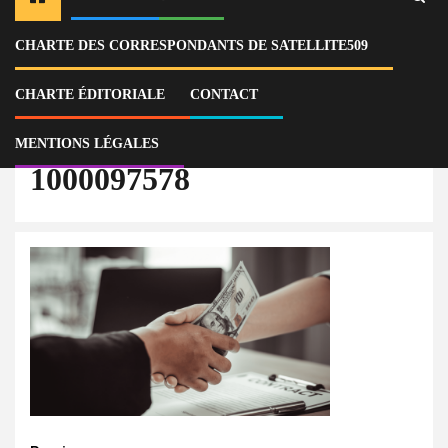
CHARTE DES CORRESPONDANTS DE SATELLITE509
Home
Actu
Italie : réseau de corruption et détournement de fonds du Plan national
de relance
CHARTE ÉDITORIALE
CONTACT
1000097578
MENTIONS LÉGALES
1000097578