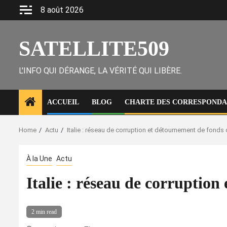
Skip
8 août 2026
to
content
SATELLITE509
L'INFO QUI DÉRANGE, LA VÉRITÉ QUI LIBÈRE.
ACCUEIL
BLOG
CHARTE DES CORRESPONDAN
Home
Actu
Italie : réseau de corruption et détournement de fonds 
À la Une
Actu
Italie : réseau de corruptio
2 min read