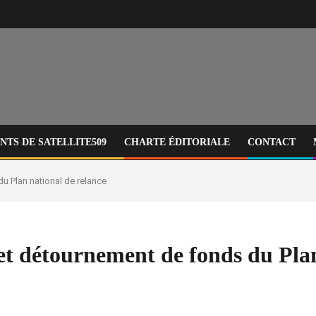
TS DE SATELLITE509
CHARTE ÉDITORIALE
CONTACT
du Plan national de relance
n et détournement de fonds du Pla