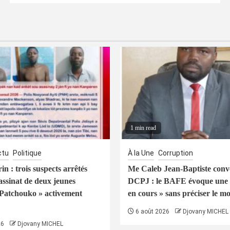
1 min read
ctu
Politique
À la Une
Corruption
n : trois suspects arrêtés
Me Caleb Jean-Baptiste conv
assinat de deux jeunes
DCPJ : le BAFE évoque une 
Patchouko » activement
en cours » sans préciser le mo
6 août 2026
Djovany MICHEL
26
Djovany MICHEL