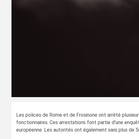
Les polices de Rome et de Frosinone ont arrêté plusieurs 
fonctionnaires. Ces arrestations font partie d’une enquê
européenne. Les autorités ont également saisi plus de 50