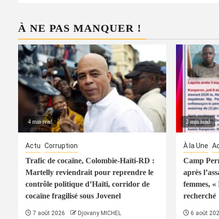
À NE PAS MANQUER !
4 min read
2 min read
Actu
Corruption
À la Une
A
Trafic de cocaïne, Colombie-Haïti-RD :
Camp Perri
Martelly reviendrait pour reprendre le
après l’ass
contrôle politique d’Haïti, corridor de
femmes, « 
cocaïne fragilisé sous Jovenel
recherché
7 août 2026
Djovany MICHEL
6 août 20