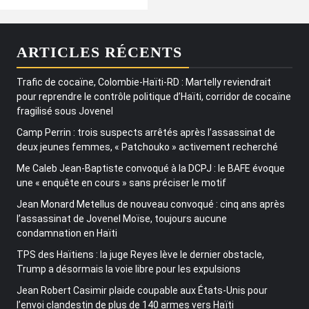
ARTICLES RÉCENTS
Trafic de cocaïne, Colombie-Haïti-RD : Martelly reviendrait
pour reprendre le contrôle politique d’Haïti, corridor de cocaïne
fragilisé sous Jovenel
Camp Perrin : trois suspects arrêtés après l’assassinat de
deux jeunes femmes, « Patchouko » activement recherché
Me Caleb Jean-Baptiste convoqué à la DCPJ : le BAFE évoque
une « enquête en cours » sans préciser le motif
Jean Monard Metellus de nouveau convoqué : cinq ans après
l’assassinat de Jovenel Moïse, toujours aucune
condamnation en Haïti
TPS des Haïtiens : la juge Reyes lève le dernier obstacle,
Trump a désormais la voie libre pour les expulsions
Jean Robert Casimir plaide coupable aux États-Unis pour
l’envoi clandestin de plus de 140 armes vers Haïti