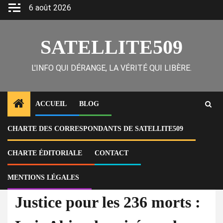
Skip
6 août 2026
to
content
SATELLITE509
L'INFO QUI DÉRANGE, LA VÉRITÉ QUI LIBÈRE.
ACCUEIL
BLOG
CHARTE DES CORRESPONDANTS DE SATELLITE509
Home
Actu
Justice pour les 236 morts : Luis Abinader visé par la colère populaire
dans l’affaire Jet Set
CHARTE ÉDITORIALE
CONTACT
MENTIONS LÉGALES
À la Une
Actu
Justice pour les 236 morts :