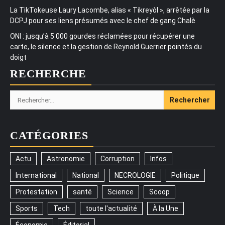
La TikTokeuse Laury Lacombe, alias « Tikreyòl », arrêtée par la
DCPJ pour ses liens présumés avec le chef de gang Chalè
ONI : jusqu’à 5 000 gourdes réclamées pour récupérer une
carte, le silence et la gestion de Reynold Guerrier pointés du
doigt
RECHERCHE
Rechercher :
CATÉGORIES
Actu
Astronomie
Corruption
Infos
International
National
NECROLOGIE
Politique
Protestation
santé
Science
Scoop
Sports
Tech
toute l'actualité
À la Une