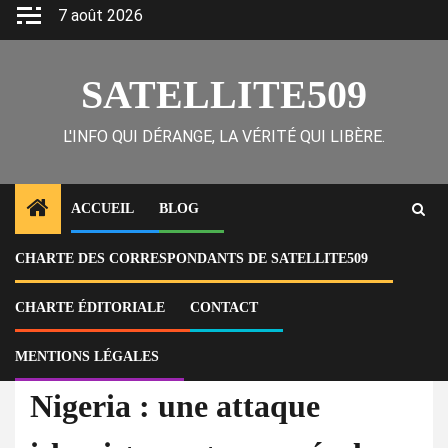
Skip
7 août 2026
to
content
SATELLITE509
L'INFO QUI DÉRANGE, LA VÉRITÉ QUI LIBÈRE.
ACCUEIL
BLOG
CHARTE DES CORRESPONDANTS DE SATELLITE509
Home
International
Nigeria : une attaque islamiste contre une école militaire fait au moins
17 morts parmi des stagiaires de police
CHARTE ÉDITORIALE
CONTACT
MENTIONS LÉGALES
À la Une
International
Nigeria : une attaque