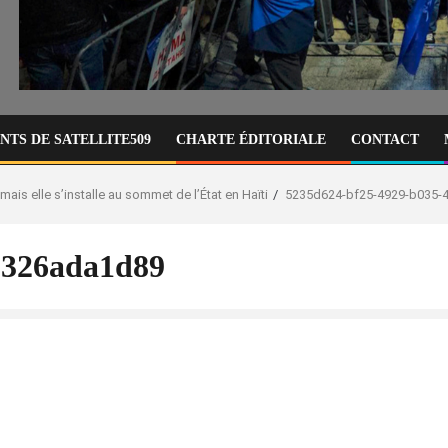
TS DE SATELLITE509
CHARTE ÉDITORIALE
CONTACT
ais elle s’installe au sommet de l’État en Haïti
5235d624-bf25-4929-b035-
3326ada1d89