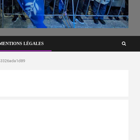
MENTIONS LÉGALES
43326ada1d89