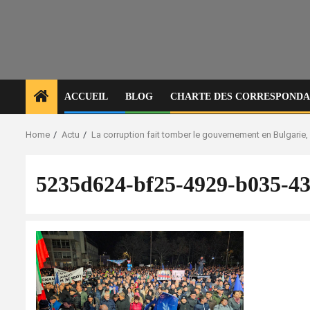
ACCUEIL
BLOG
CHARTE DES CORRESPONDAN
Home
Actu
La corruption fait tomber le gouvernement en Bulgarie, m
5235d624-bf25-4929-b035-4