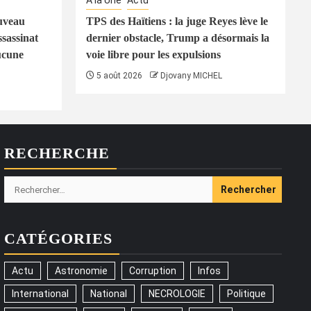
À la Une
Actu
uveau
TPS des Haïtiens : la juge Reyes lève le
ssassinat
dernier obstacle, Trump a désormais la
ucune
voie libre pour les expulsions
5 août 2026
Djovany MICHEL
RECHERCHE
Rechercher :
CATÉGORIES
Actu
Astronomie
Corruption
Infos
International
National
NECROLOGIE
Politique