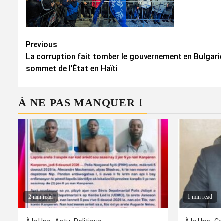
Continue
Previous
La corruption fait tomber le gouvernement en Bulgarie,
Reading
sommet de l’État en Haïti
À NE PAS MANQUER !
2 min read
1 min read