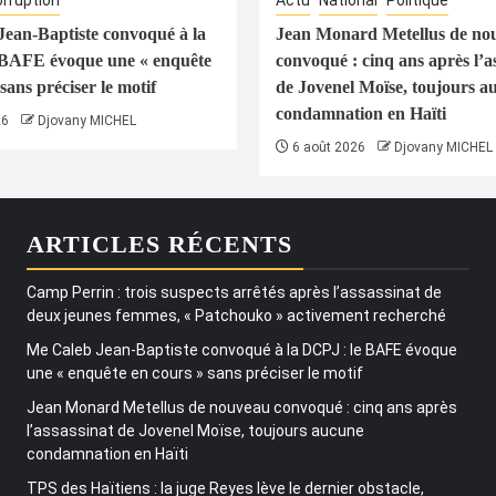
rruption
Actu
National
Politique
ean-Baptiste convoqué à la
Jean Monard Metellus de no
 BAFE évoque une « enquête
convoqué : cinq ans après l’a
sans préciser le motif
de Jovenel Moïse, toujours a
condamnation en Haïti
26
Djovany MICHEL
6 août 2026
Djovany MICHEL
ARTICLES RÉCENTS
Camp Perrin : trois suspects arrêtés après l’assassinat de
deux jeunes femmes, « Patchouko » activement recherché
Me Caleb Jean-Baptiste convoqué à la DCPJ : le BAFE évoque
une « enquête en cours » sans préciser le motif
Jean Monard Metellus de nouveau convoqué : cinq ans après
l’assassinat de Jovenel Moïse, toujours aucune
condamnation en Haïti
TPS des Haïtiens : la juge Reyes lève le dernier obstacle,