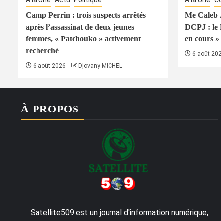
À la Une
Actu
Politique
À la Une
Co
Camp Perrin : trois suspects arrêtés
Me Caleb J
après l’assassinat de deux jeunes
DCPJ : le
femmes, « Patchouko » activement
en cours » 
recherché
6 août 20
6 août 2026
Djovany MICHEL
À PROPOS
Satellite509 est un journal d'information numérique,