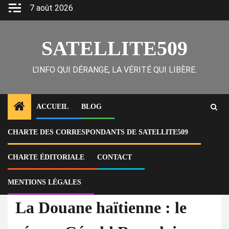
Skip
7 août 2026
to
content
SATELLITE509
L'INFO QUI DÉRANGE, LA VÉRITÉ QUI LIBÈRE.
ACCUEIL
BLOG
CHARTE DES CORRESPONDANTS DE SATELLITE509
Home
Actu
La Douane haïtienne : le réseau Gérald Remplais entre bordereaux
truqués, voitures volées et armes en transit
CHARTE ÉDITORIALE
CONTACT
MENTIONS LÉGALES
À la Une
Actu
La Douane haïtienne : le