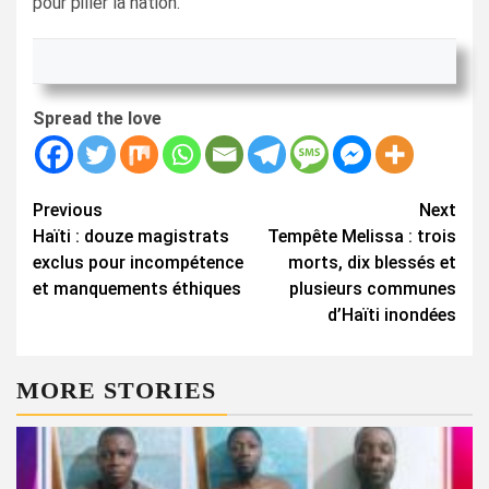
pour piller la nation.
Spread the love
Continue
Previous
Next
Haïti : douze magistrats
Tempête Melissa : trois
Reading
exclus pour incompétence
morts, dix blessés et
et manquements éthiques
plusieurs communes
d’Haïti inondées
MORE STORIES