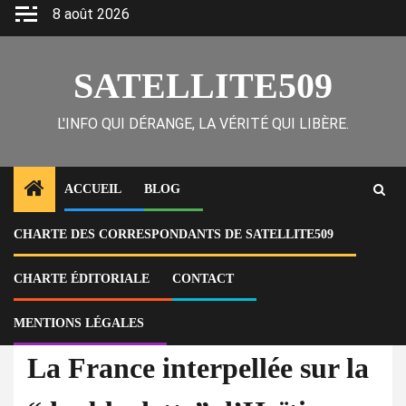
Skip
8 août 2026
to
content
SATELLITE509
L'INFO QUI DÉRANGE, LA VÉRITÉ QUI LIBÈRE.
ACCUEIL
BLOG
CHARTE DES CORRESPONDANTS DE SATELLITE509
Home
Actu
La France interpellée sur la “double dette” d’Haïti : une résolution pour
la reconnaissance et la réparation déposée à l’Assemblée nationale
CHARTE ÉDITORIALE
CONTACT
MENTIONS LÉGALES
À la Une
Actu
La France interpellée sur la