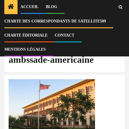
ACCUEIL
BLOG
CHARTE DES CORRESPONDANTS DE SATELLITE509
Home
Actu
L’ambassade des États-Unis en Haïti limite ses opérations en raison de
l’insécurité
CHARTE ÉDITORIALE
CONTACT
ambssade-americaine
MENTIONS LÉGALES
ambssade-americaine