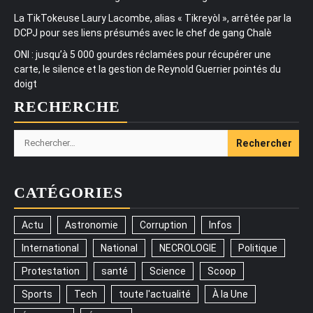
La TikTokeuse Laury Lacombe, alias « Tikreyòl », arrêtée par la
DCPJ pour ses liens présumés avec le chef de gang Chalè
ONI : jusqu’à 5 000 gourdes réclamées pour récupérer une
carte, le silence et la gestion de Reynold Guerrier pointés du
doigt
RECHERCHE
Rechercher :
CATÉGORIES
Actu
Astronomie
Corruption
Infos
International
National
NECROLOGIE
Politique
Protestation
santé
Science
Scoop
Sports
Tech
toute l'actualité
À la Une