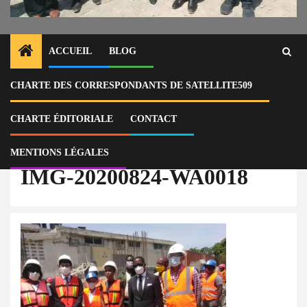
ACCUEIL
BLOG
CHARTE DES CORRESPONDANTS DE SATELLITE509
Home
National
Les travaux de reconstruction du Lycée Marie Jeanne, financés par la
coopération japonaise via BMPAD, sont achevés à 75%.
CHARTE ÉDITORIALE
CONTACT
IMG-20200824-WA0018
MENTIONS LÉGALES
IMG-20200824-WA0018