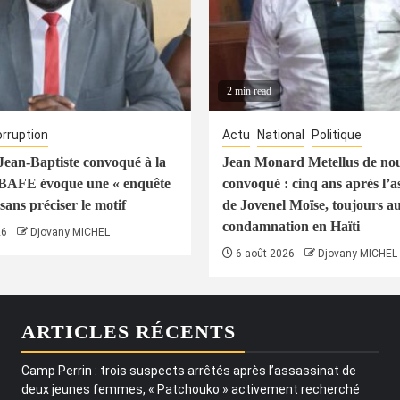
2 min read
rruption
Actu
National
Politique
ean-Baptiste convoqué à la
Jean Monard Metellus de no
 BAFE évoque une « enquête
convoqué : cinq ans après l’a
sans préciser le motif
de Jovenel Moïse, toujours a
condamnation en Haïti
26
Djovany MICHEL
6 août 2026
Djovany MICHEL
ARTICLES RÉCENTS
Camp Perrin : trois suspects arrêtés après l’assassinat de
deux jeunes femmes, « Patchouko » activement recherché