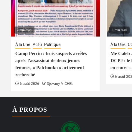
2 min read
1 min read
À la Une
Actu
Politique
À la Une
Co
Camp Perrin : trois suspects arrêtés
Me Caleb J
après l’assassinat de deux jeunes
DCPJ : le
femmes, « Patchouko » activement
en cours » 
recherché
6 août 20
6 août 2026
Djovany MICHEL
À PROPOS