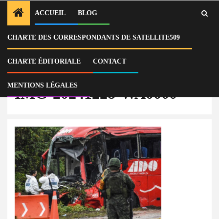
ACCUEIL
BLOG
CHARTE DES CORRESPONDANTS DE SATELLITE509
Home
Actu
Mexique : 8 morts et 27 blessés dans une collision routière
IMG-20241228-WA0000
CHARTE ÉDITORIALE
CONTACT
MENTIONS LÉGALES
IMG-20241228-WA0000