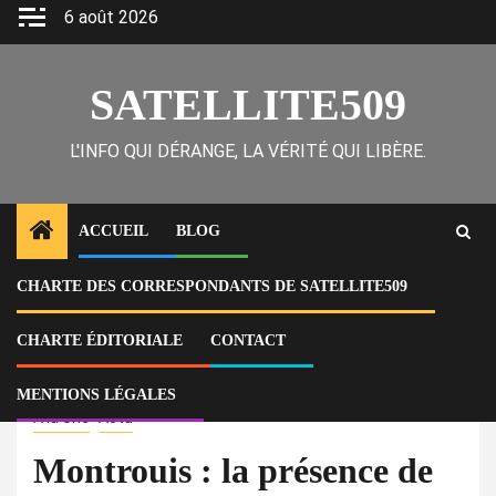
Skip
6 août 2026
to
content
SATELLITE509
L'INFO QUI DÉRANGE, LA VÉRITÉ QUI LIBÈRE.
ACCUEIL
BLOG
CHARTE DES CORRESPONDANTS DE SATELLITE509
Home
Actu
Montrouis : la présence de gangs armés pour sécuriser les examens
officiels fait craindre un scénario similaire pour les élections promises
CHARTE ÉDITORIALE
CONTACT
depuis des mois par Alix Didier Fils-Aimé
MENTIONS LÉGALES
À la Une
Actu
Montrouis : la présence de