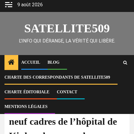
Skip
9 août 2026
to
content
SATELLITE509
L'INFO QUI DÉRANGE, LA VÉRITÉ QUI LIBÈRE.
ACCUEIL
BLOG
CHARTE DES CORRESPONDANTS DE SATELLITE509
Home
Actu
neuf cadres de l’hôpital de Kinkanda suspendus pour détournement
présumé
CHARTE ÉDITORIALE
CONTACT
MENTIONS LÉGALES
À la Une
Actu
neuf cadres de l’hôpital de