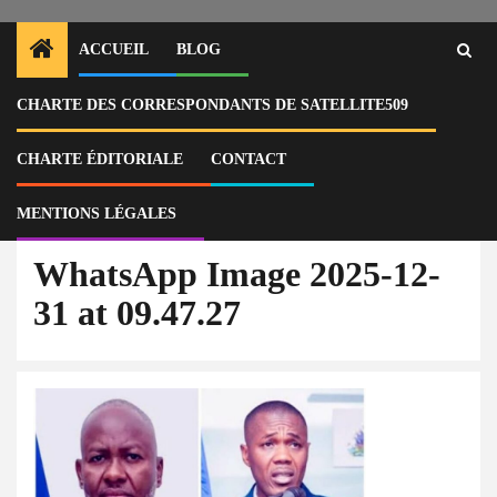
ACCUEIL
BLOG
CHARTE DES CORRESPONDANTS DE SATELLITE509
Home
Actu
Nommé sous pression politique, le consul Stephen Junior Cherenfant
révoqué pour avoir refusé d’obéir à son parrain corrupteur Emmanuel
CHARTE ÉDITORIALE
CONTACT
Vertilaire
WhatsApp Image 2025-12-31 at 09.47.27
MENTIONS LÉGALES
WhatsApp Image 2025-12-
31 at 09.47.27