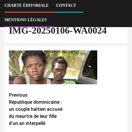
fille d’un an interpellé
CHARTE ÉDITORIALE
CONTACT
IMG-20250106-WA0024
MENTIONS LÉGALES
IMG-20250106-WA0024
Continue
Previous
République dominicaine :
Reading
un couple haïtien accusé
du meurtre de leur fille
d’un an interpellé