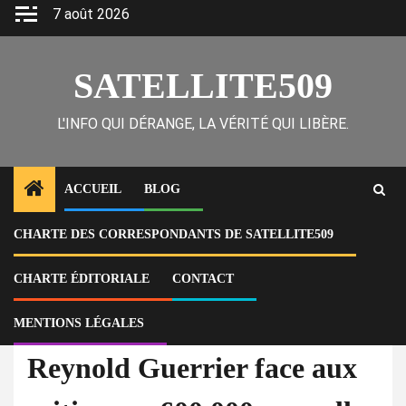
Skip
7 août 2026
to
content
SATELLITE509
L'INFO QUI DÉRANGE, LA VÉRITÉ QUI LIBÈRE.
ACCUEIL
BLOG
CHARTE DES CORRESPONDANTS DE SATELLITE509
Home
Actu
Reynold Guerrier face aux critiques : 600 000 nouvelles cartes d’identité,
des millions de gourdes engagées et une avalanche de questions
CHARTE ÉDITORIALE
CONTACT
MENTIONS LÉGALES
À la Une
Actu
Corruption
Reynold Guerrier face aux