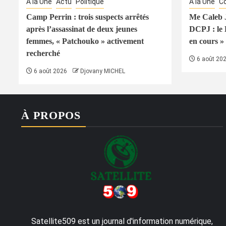
À la Une
Actu
Politique
À la Une
Co
Camp Perrin : trois suspects arrêtés
Me Caleb J
après l’assassinat de deux jeunes
DCPJ : le
femmes, « Patchouko » activement
en cours » 
recherché
6 août 20
6 août 2026
Djovany MICHEL
À PROPOS
Satellite509 est un journal d'information numérique,