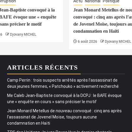
rruption
Actu
National
Politique
ean-Baptiste convoqué à la
Jean Monard Metellus de no
 BAFE évoque une « enquête
convoqué : cinq ans après l’a
sans préciser le motif
de Jovenel Moïse, toujours a
condamnation en Haïti
26
Djovany MICHEL
6 août 2026
Djovany MICHEL
ARTICLES RÉCENTS
Camp Perrin : trois suspects arrêtés après l’assassinat de
deux jeunes femmes, « Patchouko » activement recherché
Me Caleb Jean-Baptiste convoqué à la DCPJ : le BAFE évoque
une « enquête en cours » sans préciser le motif
Jean Monard Metellus de nouveau convoqué : cinq ans après
l’assassinat de Jovenel Moïse, toujours aucune
condamnation en Haïti