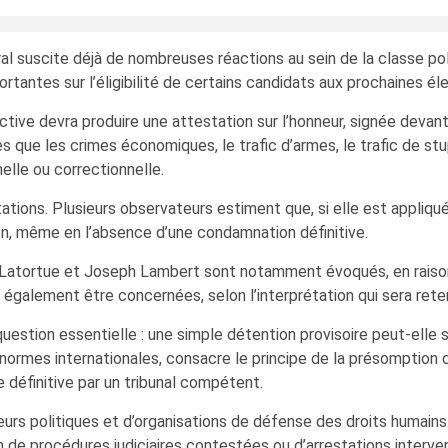
ral suscite déjà de nombreuses réactions au sein de la classe poli
tantes sur l’éligibilité de certains candidats aux prochaines éle
ive devra produire une attestation sur l’honneur, signée devant n
les que les crimes économiques, le trafic d’armes, le trafic de st
elle ou correctionnelle.
tions. Plusieurs observateurs estiment que, si elle est appliquée
ion, même en l’absence d’une condamnation définitive.
i Latortue et Joseph Lambert sont notamment évoqués, en raison
t également être concernées, selon l’interprétation qui sera rete
uestion essentielle : une simple détention provisoire peut-elle su
s normes internationales, consacre le principe de la présomption
 définitive par un tribunal compétent.
eurs politiques et d’organisations de défense des droits humains
en de procédures judiciaires contestées ou d’arrestations inter