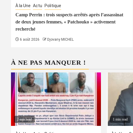
À la Une
Actu
Politique
Camp Perrin : trois suspects arrêtés après l’assassinat
de deux jeunes femmes, « Patchouko » activement
recherché
6 août 2026
Djovany MICHEL
À NE PAS MANQUER !
2 min read
1 min read