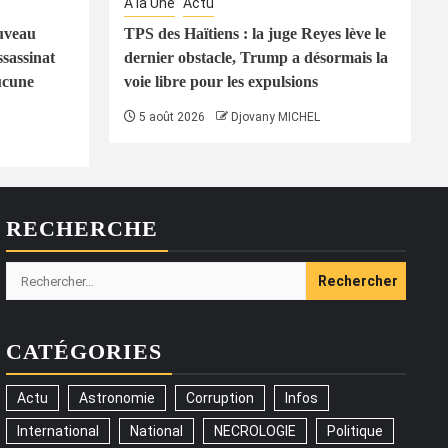
À la Une
Actu
uveau
TPS des Haïtiens : la juge Reyes lève le
ssassinat
dernier obstacle, Trump a désormais la
ucune
voie libre pour les expulsions
5 août 2026
Djovany MICHEL
RECHERCHE
Rechercher :
CATÉGORIES
Actu
Astronomie
Corruption
Infos
International
National
NECROLOGIE
Politique