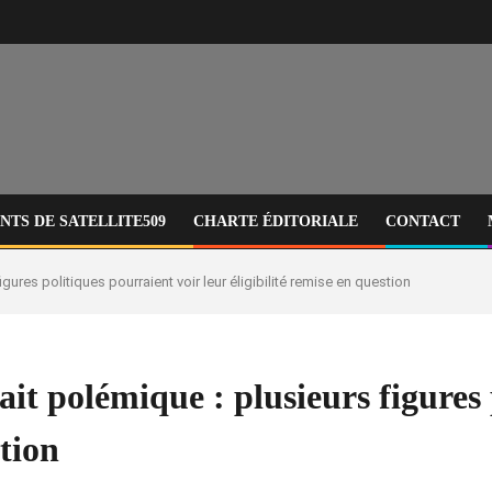
TS DE SATELLITE509
CHARTE ÉDITORIALE
CONTACT
gures politiques pourraient voir leur éligibilité remise en question
ait polémique : plusieurs figures
stion