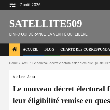
Skip
7 août 2026
to
content
SATELLITE509
L'INFO QUI DÉRANGE, LA VÉRITÉ QUI LIBÈRE.
ACCUEIL
BLOG
CHARTE DES CORRESPONDAN
Home
Actu
Le nouveau décret électoral fait polémique : plusieurs fi
À la Une
Actu
Le nouveau décret électoral f
leur éligibilité remise en que