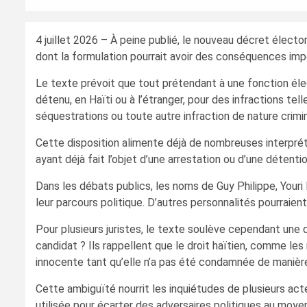
4 juillet 2026 – À peine publié, le nouveau décret électo
dont la formulation pourrait avoir des conséquences impor
Le texte prévoit que tout prétendant à une fonction élect
détenu, en Haïti ou à l’étranger, pour des infractions tel
séquestrations ou toute autre infraction de nature crimin
Cette disposition alimente déjà de nombreuses interpréta
ayant déjà fait l’objet d’une arrestation ou d’une détent
Dans les débats publics, les noms de Guy Philippe, Your
leur parcours politique. D’autres personnalités pourraien
Pour plusieurs juristes, le texte soulève cependant une q
candidat ? Ils rappellent que le droit haïtien, comme le
innocente tant qu’elle n’a pas été condamnée de manière
Cette ambiguïté nourrit les inquiétudes de plusieurs act
utilisée pour écarter des adversaires politiques au moy