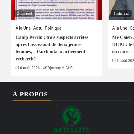
2 min read
1 min read
À la Une
Actu
Politique
À la Une
Co
Camp Perrin : trois suspects arrêtés
Me Caleb J
après l’assassinat de deux jeunes
DCPJ : le
femmes, « Patchouko » activement
en cours » 
recherché
6 août 20
6 août 2026
Djovany MICHEL
À PROPOS