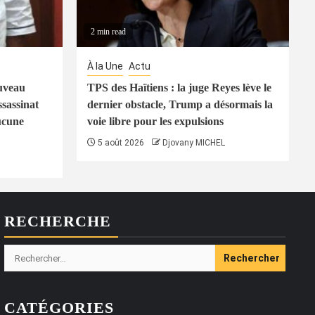
2 min read
À la Une
Actu
uveau
TPS des Haïtiens : la juge Reyes lève le
ssassinat
dernier obstacle, Trump a désormais la
ucune
voie libre pour les expulsions
5 août 2026
Djovany MICHEL
RECHERCHE
Rechercher :
CATÉGORIES