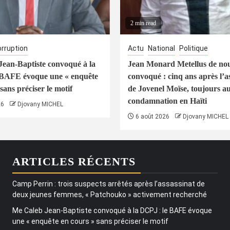
2 min read
rruption
Actu
National
Politique
ean-Baptiste convoqué à la
Jean Monard Metellus de no
 BAFE évoque une « enquête
convoqué : cinq ans après l’a
sans préciser le motif
de Jovenel Moïse, toujours a
condamnation en Haïti
26
Djovany MICHEL
6 août 2026
Djovany MICHEL
ARTICLES RÉCENTS
Camp Perrin : trois suspects arrêtés après l’assassinat de
deux jeunes femmes, « Patchouko » activement recherché
Me Caleb Jean-Baptiste convoqué à la DCPJ : le BAFE évoque
une « enquête en cours » sans préciser le motif