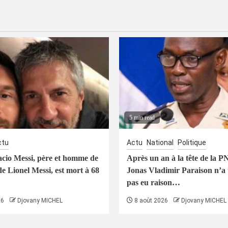
5 min read
ctu
Actu
National
Politique
cio Messi, père et homme de
Après un an à la tête de la 
de Lionel Messi, est mort à 68
Jonas Vladimir Paraison n’a 
pas eu raison…
26
Djovany MICHEL
8 août 2026
Djovany MICHEL