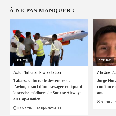
À NE PAS MANQUER !
2 min read
2 min read
Actu
National
Protestation
À la Une
A
Tabassé et forcé de descendre de
Jorge Hora
l’avion, le sort d’un passager critiquant
confiance 
le service médiocre de Sunrise Airways
ans
au Cap-Haïtien
8 août 20
8 août 2026
Djovany MICHEL