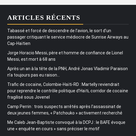
ARTICLES RÉCENTS
Tabassé et forcé de descendre de l’avion, le sort d’un
passager critiquant le service médiocre de Sunrise Airways au
Cap-Haïtien
Jorge Horacio Messi, père et homme de confiance de Lionel
Messi, est mort à 68 ans
Après un an à la tête de la PNH, André Jonas Vladimir Paraison
n’a toujours pas eu raison…
Trafic de cocaïne, Colombie-Haïti-RD : Martelly reviendrait
pour reprendre le contrôle politique d’Haïti, corridor de cocaïne
fragilisé sous Jovenel
Camp Perrin : trois suspects arrêtés après l’assassinat de
deux jeunes femmes, « Patchouko » activement recherché
Me Caleb Jean-Baptiste convoqué à la DCPJ : le BAFE évoque
une « enquête en cours » sans préciser le motif