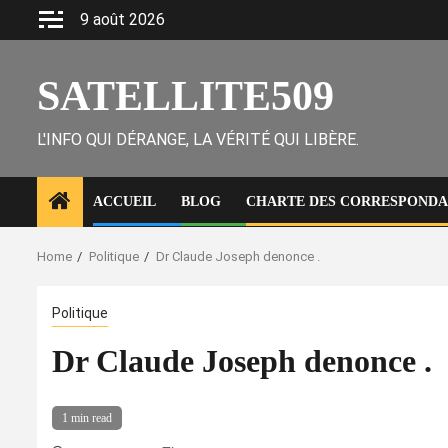
Skip
9 août 2026
to
content
SATELLITE509
L'INFO QUI DÉRANGE, LA VÉRITÉ QUI LIBÈRE.
ACCUEIL
BLOG
CHARTE DES CORRESPONDAN
Home
Politique
Dr Claude Joseph denonce .
Politique
Dr Claude Joseph denonce .
1 min read