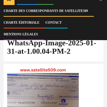
CHARTE DES CORRESPONDANTS DE SATELLITE509
Home
Actu
Selon une note de clarification, l’organisation OCHAN confirme avoir
reçu les 10 millions de gourdes.
CHARTE ÉDITORIALE
CONTACT
WhatsApp-Image-2025-01-31-at-1.00.04-PM-2
MENTIONS LÉGALES
WhatsApp-Image-2025-01-
31-at-1.00.04-PM-2