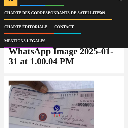
CHARTE DES CORRESPONDANTS DE SATELLITE509
Home
Actu
Selon une note de clarification, l’organisation OCHAN confirme avoir
reçu les 10 millions de gourdes.
CHARTE ÉDITORIALE
CONTACT
WhatsApp Image 2025-01-31 at 1.00.04 PM
MENTIONS LÉGALES
WhatsApp Image 2025-01-
31 at 1.00.04 PM