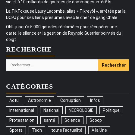
vie et à 10 milliards de gourdes de dommages-intérêts
La TikTokeuse Laury Lacombe, alias « Tikreyòl », arrêtée par la
DCPJ pour ses liens présumés avec le chef de gang Chalè
ONI : jusqu’à 5 000 gourdes réclamées pour récupérer une
carte, le silence et la gestion de Reynold Guerrier pointés du
doigt
RECHERCHE
Rechercher :
CATÉGORIES
Actu
Astronomie
Corruption
Infos
International
National
NECROLOGIE
Politique
Protestation
santé
Science
Scoop
Sports
Tech
toute l'actualité
À la Une