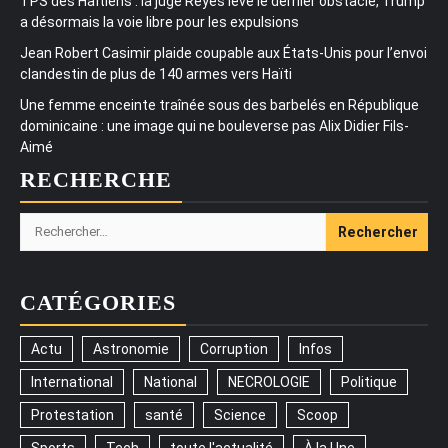
TPS des Haïtiens : la juge Reyes lève le dernier obstacle, Trump
a désormais la voie libre pour les expulsions
Jean Robert Casimir plaide coupable aux États-Unis pour l’envoi
clandestin de plus de 140 armes vers Haïti
Une femme enceinte traînée sous des barbelés en République
dominicaine : une image qui ne bouleverse pas Alix Didier Fils-
Aimé
RECHERCHE
Rechercher :
CATÉGORIES
Actu
Astronomie
Corruption
Infos
International
National
NECROLOGIE
Politique
Protestation
santé
Science
Scoop
Sports
Tech
toute l'actualité
À la Une