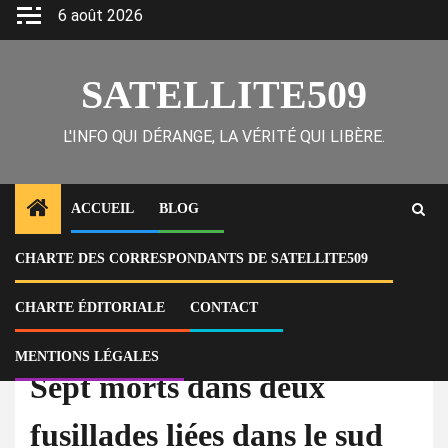
Skip
6 août 2026
to
content
SATELLITE509
L'INFO QUI DÉRANGE, LA VÉRITÉ QUI LIBÈRE.
ACCUEIL
BLOG
CHARTE DES CORRESPONDANTS DE SATELLITE509
Home
Actu
Sept morts dans deux fusillades liées dans le sud de la Floride
CHARTE ÉDITORIALE
CONTACT
À la Une
Actu
MENTIONS LÉGALES
Sept morts dans deux
fusillades liées dans le sud