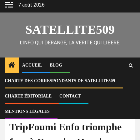
Skip
7 août 2026
to
content
SATELLITE509
L'INFO QUI DÉRANGE, LA VÉRITÉ QUI LIBÈRE.
ACCUEIL
BLOG
CHARTE DES CORRESPONDANTS DE SATELLITE509
Home
Actu
TripFoumi Enfo triomphe face à Guerrier Henri devant la cour fédérale
de New York
CHARTE ÉDITORIALE
CONTACT
MENTIONS LÉGALES
Actu
TripFoumi Enfo triomphe