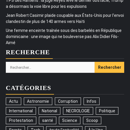
TPS des Haïtiens : la juge Reyes lève le dernier obstacle, Trump
a désormais la voie libre pour les expulsions
Jean Robert Casimir plaide coupable aux États-Unis pour l’envoi
clandestin de plus de 140 armes vers Haïti
Une femme enceinte traînée sous des barbelés en République
dominicaine : une image qui ne bouleverse pas Alix Didier Fils-
Aimé
RECHERCHE
Rechercher :
CATÉGORIES
Actu
Astronomie
Corruption
Infos
International
National
NECROLOGIE
Politique
Protestation
santé
Science
Scoop