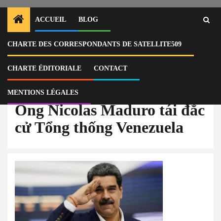
ACCUEIL
BLOG
CHARTE DES CORRESPONDANTS DE SATELLITE509
Home
Actu
Venezuela : Washington accuse Maduro de diriger un cartel narco-
terroriste
CHARTE ÉDITORIALE
CONTACT
Ông Nicolas Maduro tái đắc cử Tổng thống Venezuela
MENTIONS LÉGALES
Ông Nicolas Maduro tái đắc
cử Tổng thống Venezuela