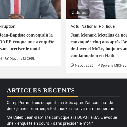
2 min read
rruption
Actu
National
Politique
ean-Baptiste convoqué à la
Jean Monard Metellus de no
 BAFE évoque une « enquête
convoqué : cinq ans après l’a
sans préciser le motif
de Jovenel Moïse, toujours a
condamnation en Haïti
26
Djovany MICHEL
6 août 2026
Djovany MICHEL
ARTICLES RÉCENTS
Camp Perrin : trois suspects arrêtés après l’assassinat de
deux jeunes femmes, « Patchouko » activement recherché
Me Caleb Jean-Baptiste convoqué à la DCPJ : le BAFE évoque
une « enquête en cours » sans préciser le motif