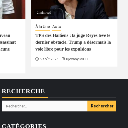
2 min read
À la Une
Actu
uveau
TPS des Haïtiens : la juge Reyes lève le
ssassinat
dernier obstacle, Trump a désormais la
ucune
voie libre pour les expulsions
5 août 2026
Djovany MICHEL
RECHERCHE
Rechercher :
CATÉGORIES