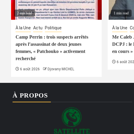
2 min read
1 min read
À la Une
Actu
Politique
À la Une
Co
Camp Perrin : trois suspects arrêtés
Me Caleb J
après l’assassinat de deux jeunes
DCPJ : le
femmes, « Patchouko » activement
en cours » 
recherché
6 août 20
6 août 2026
Djovany MICHEL
À PROPOS