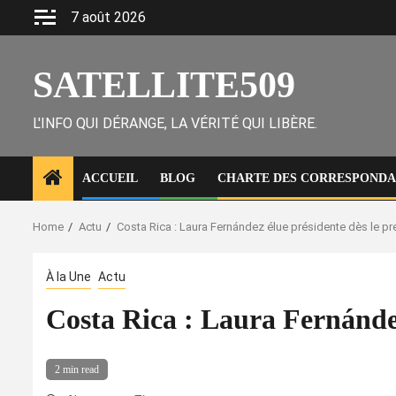
Skip
7 août 2026
to
content
SATELLITE509
L'INFO QUI DÉRANGE, LA VÉRITÉ QUI LIBÈRE.
ACCUEIL
BLOG
CHARTE DES CORRESPONDAN
Home
Actu
Costa Rica : Laura Fernández élue présidente dès le pre
À la Une
Actu
Costa Rica : Laura Fernández 
2 min read