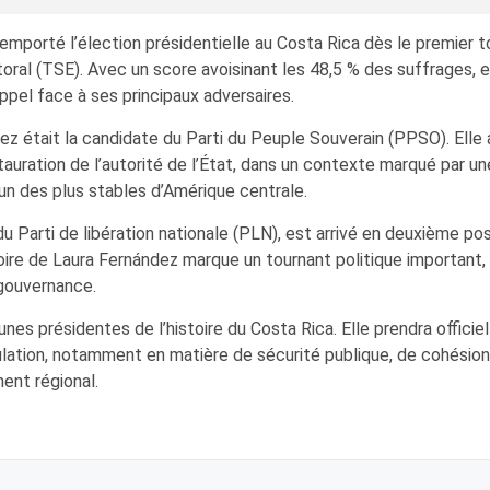
orté l’élection présidentielle au Costa Rica dès le premier tour,
oral (TSE). Avec un score avoisinant les 48,5 % des suffrages, e
appel face à ses principaux adversaires.
dez était la candidate du Parti du Peuple Souverain (PPSO). Ell
restauration de l’autorité de l’État, dans un contexte marqué par
n des plus stables d’Amérique centrale.
du Parti de libération nationale (PLN), est arrivé en deuxième po
oire de Laura Fernández marque un tournant politique important, i
 gouvernance.
jeunes présidentes de l’histoire du Costa Rica. Elle prendra offic
ulation, notamment en matière de sécurité publique, de cohésion
ent régional.