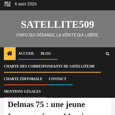
Skip
6 août 2026
to
content
SATELLITE509
L'INFO QUI DÉRANGE, LA VÉRITÉ QUI LIBÈRE.
ACCUEIL
BLOG
CHARTE DES CORRESPONDANTS DE SATELLITE509
Home
Actu
Delmas 75 : une jeune femme tuée, un blessé abandonné —
l’indifférence des puissants choque
CHARTE ÉDITORIALE
CONTACT
MENTIONS LÉGALES
À la Une
Actu
Delmas 75 : une jeune