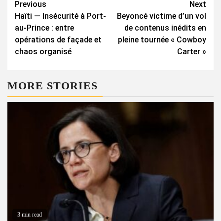
Continue
Previous
Next
Haïti — Insécurité à Port-
Beyoncé victime d’un vol
Reading
au-Prince : entre
de contenus inédits en
opérations de façade et
pleine tournée « Cowboy
chaos organisé
Carter »
MORE STORIES
3 min read