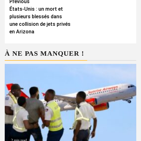
Continue
Previous
États-Unis : un mort et
Reading
plusieurs blessés dans
une collision de jets privés
en Arizona
À NE PAS MANQUER !
2 min read