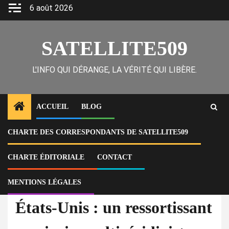
Skip
6 août 2026
to
content
SATELLITE509
L'INFO QUI DÉRANGE, LA VÉRITÉ QUI LIBÈRE.
ACCUEIL
BLOG
CHARTE DES CORRESPONDANTS DE SATELLITE509
Home
Actu
États-Unis : un ressortissant mexicain multirécidiviste arrêté après dix
entrées illégales malgré de lourdes charges criminelles
CHARTE ÉDITORIALE
CONTACT
MENTIONS LÉGALES
À la Une
Actu
États-Unis : un ressortissant