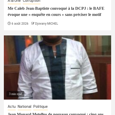
À la Une
Corruption
Me Caleb Jean-Baptiste convoqué à la DCPJ : le BAFE
évoque une « enquête en cours » sans préciser le motif
6 août 2026
Djovany MICHEL
3 min read
Actu
National
Politique
Jean Monard Metellus de nouveau convoqué : cinq ans