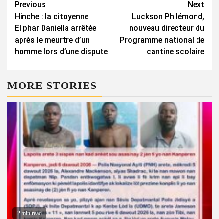
Continue
Previous
Next
Hinche : la citoyenne
Luckson Philémond,
Reading
Eliphar Daniella arrêtée
nouveau directeur du
après le meurtre d’un
Programme national de
homme lors d’une dispute
cantine scolaire
MORE STORIES
2 min read