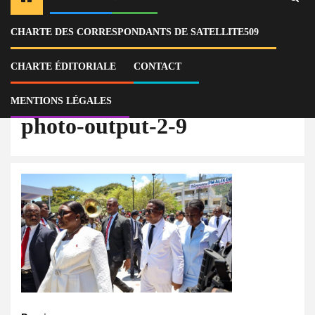
CHARTE DES CORRESPONDANTS DE SATELLITE509
Home
Actu
Fête du Drapeau et de l’Université : les membres du CPT et le
gouvernement chassés au Cap-Haïtien
CHARTE ÉDITORIALE
CONTACT
photo-output-2-9
MENTIONS LÉGALES
photo-output-2-9