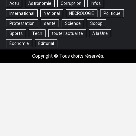
Actu
Astronomie
Corruption
Infos
International
National
NECROLOGIE
Politique
Protestation
santé
Science
Scoop
Sports
Tech
toute l'actualité
À la Une
Économie
Éditorial
Copyright © Tous droits réservés.