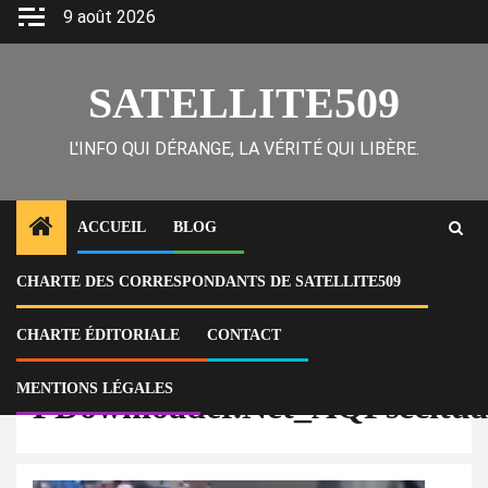
Skip
9 août 2026
to
content
SATELLITE509
L'INFO QUI DÉRANGE, LA VÉRITÉ QUI LIBÈRE.
ACCUEIL
BLOG
CHARTE DES CORRESPONDANTS DE SATELLITE509
Home
Actu
Haïti : Claire Constant ternit un geste de fierté nationale
FDownloader.Net_AQPsecituaJHqYCaZH6hlhqX0FqRDPnlOagUkSzDywOV
CHARTE ÉDITORIALE
CONTACT
MENTIONS LÉGALES
FDownloader.Net_AQPseci