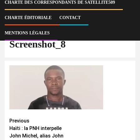
CHARTE DES CORRESPONDANTS DE SATELLITE509
Home
Actu
Haïti : la PNH interpelle John Michel, alias John Popo, le 2e chef du
gang de Pont-Blanc, à Ouanaminthe
CHARTE ÉDITORIALE
CONTACT
Screenshot_8
MENTIONS LÉGALES
Screenshot_8
Continue
Previous
Haïti : la PNH interpelle
Reading
John Michel, alias John