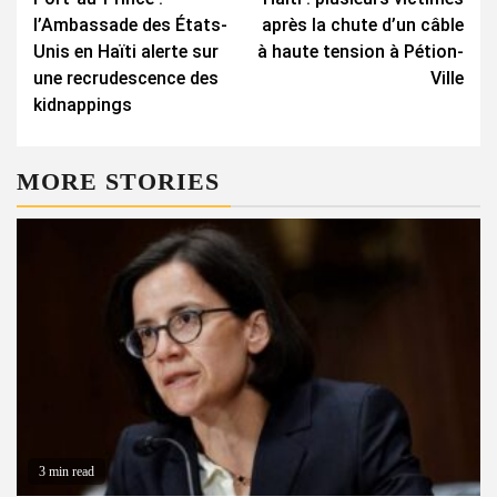
Reading
l’Ambassade des États-
après la chute d’un câble
Unis en Haïti alerte sur
à haute tension à Pétion-
une recrudescence des
Ville
kidnappings
MORE STORIES
3 min read