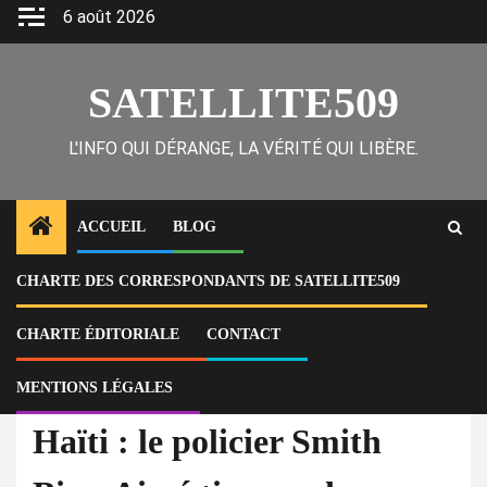
Skip
6 août 2026
to
content
SATELLITE509
L'INFO QUI DÉRANGE, LA VÉRITÉ QUI LIBÈRE.
ACCUEIL
BLOG
CHARTE DES CORRESPONDANTS DE SATELLITE509
Home
Actu
Haïti : le policier Smith Bien-Aimé tire sur deux personnes lors du
carnaval au Cap-Haïtien, un mort et un blessé
CHARTE ÉDITORIALE
CONTACT
MENTIONS LÉGALES
À la Une
Actu
Haïti : le policier Smith