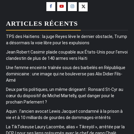
ARTICLES RÉCENTS
TPS des Haïtiens : la juge Reyes lève le dernier obstacle, Trump
a désormais la voie libre pour les expulsions
Jean Robert Casimir plaide coupable aux États-Unis pour l’envoi
clandestin de plus de 140 armes vers Haïti
Une femme enceinte traînée sous des barbelés en République
dominicaine : une image qui ne bouleverse pas Alix Didier Fils-
Aimé
Deux partis politiques, un même dirigeant : Ronsard St-Cyr au
cœur du dispositif de Michel Martelly, quel danger pour le
prochain Parlement ?
Aquin : l’ancien avocat Lewis Jacquet condamné à la prison à
vie et à 10 milliards de gourdes de dommages-intérêts
La TikTokeuse Laury Lacombe, alias « Tikreyòl », arrêtée par la
DCPJ pour ses liens présumés avec le chef de gang Chalè