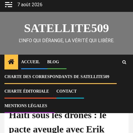
Skip
7 août 2026
to
content
SATELLITE509
L'INFO QUI DÉRANGE, LA VÉRITÉ QUI LIBÈRE.
ACCUEIL
BLOG
CHARTE DES CORRESPONDANTS DE SATELLITE509
Home
Actu
Haïti sous les drones : le pacte aveugle avec Erik Prince qui rate sa cible
CHARTE ÉDITORIALE
CONTACT
À la Une
Actu
MENTIONS LÉGALES
Haïti sous les drones : le
pacte aveugle avec Erik