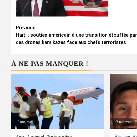
Continue
Previous
Haïti : soutien américain à une transition étouffée par
Reading
des drones kamikazes face aux chefs terroristes
À NE PAS MANQUER !
2 min read
2 min read