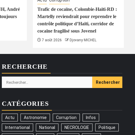
Actu
Corruption
PNH, André
Trafic de cocaïne, Colombie-Haïti-RD :
toujours
Martelly reviendrait pour reprendre le
contrôle politique d’Haïti, corridor de
cocaïne fragilisé sous Jovenel
7 août 2026
Djovany MICHEL
RECHERCHE
Rechercher :
CATÉGORIES
Actu
Astronomie
Corruption
Infos
International
National
NECROLOGIE
Politique