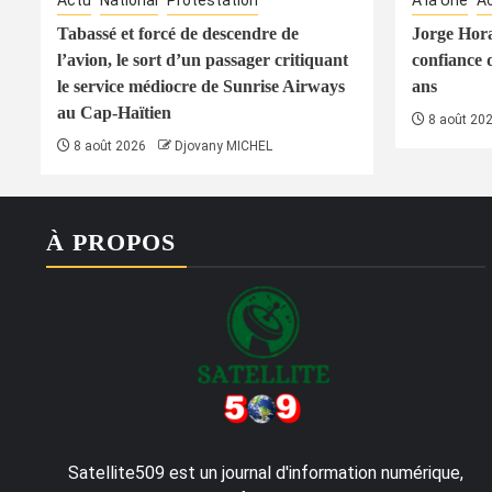
Actu
National
Protestation
À la Une
A
Tabassé et forcé de descendre de
Jorge Hora
l’avion, le sort d’un passager critiquant
confiance 
le service médiocre de Sunrise Airways
ans
au Cap-Haïtien
8 août 20
8 août 2026
Djovany MICHEL
À PROPOS
Satellite509 est un journal d'information numérique,