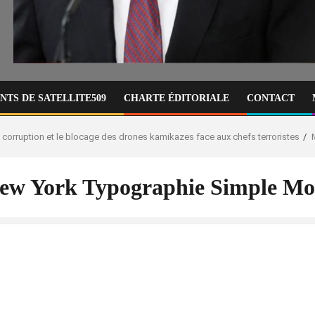
TS DE SATELLITE509
CHARTE ÉDITORIALE
CONTACT
 la corruption et le blocage des drones kamikazes face aux chefs terroristes
New York Typographie Simple M