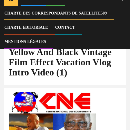
CHARTE DES CORRESPONDANTS DE SATELLITE509
Home
Actu
Haïti : toujours aucune avancée dans le scandale de corruption au CNE
impliquant Martelly, Privert et d’autres anciens dirigeants
CHARTE ÉDITORIALE
CONTACT
Yellow And Black Vintage Film Effect Vacation Vlog Intro Video (1)
MENTIONS LÉGALES
Yellow And Black Vintage
Film Effect Vacation Vlog
Intro Video (1)