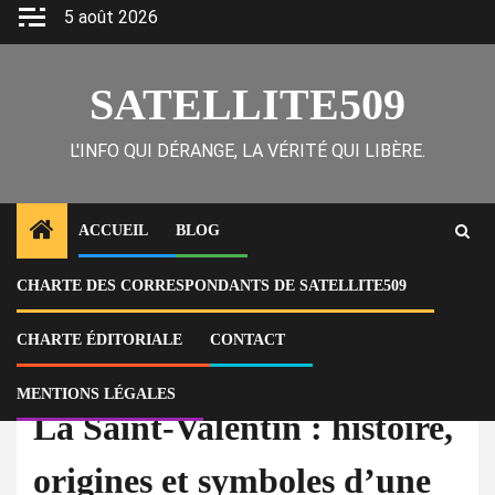
Skip
5 août 2026
to
content
SATELLITE509
L'INFO QUI DÉRANGE, LA VÉRITÉ QUI LIBÈRE.
ACCUEIL
BLOG
CHARTE DES CORRESPONDANTS DE SATELLITE509
Home
À la Une
La Saint-Valentin : histoire, origines et symboles d’une fête de l’amour
CHARTE ÉDITORIALE
CONTACT
À la Une
Infos
MENTIONS LÉGALES
La Saint-Valentin : histoire,
origines et symboles d’une