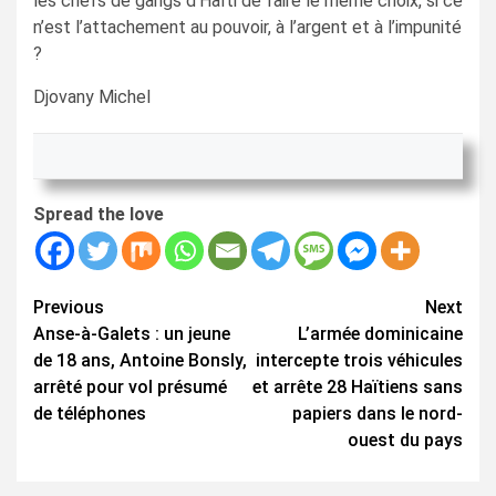
les chefs de gangs d’Haïti de faire le même choix, si ce
n’est l’attachement au pouvoir, à l’argent et à l’impunité
?
Djovany Michel
Spread the love
Continue
Previous
Next
Anse-à-Galets : un jeune
L’armée dominicaine
Reading
de 18 ans, Antoine Bonsly,
intercepte trois véhicules
arrêté pour vol présumé
et arrête 28 Haïtiens sans
de téléphones
papiers dans le nord-
ouest du pays