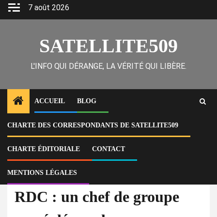
Skip
7 août 2026
to
content
SATELLITE509
L'INFO QUI DÉRANGE, LA VÉRITÉ QUI LIBÈRE.
ACCUEIL
BLOG
CHARTE DES CORRESPONDANTS DE SATELLITE509
Home
Actu
RDC : un chef de groupe armé dépose les armes, une leçon de courage
adressée aux gangs haïtiens qui se disent “révolutionnaires”
CHARTE ÉDITORIALE
CONTACT
MENTIONS LÉGALES
À la Une
Actu
International
RDC : un chef de groupe