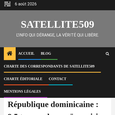
Skip
6 août 2026
to
content
SATELLITE509
L'INFO QUI DÉRANGE, LA VÉRITÉ QUI LIBÈRE.
ACCUEIL
BLOG
CHARTE DES CORRESPONDANTS DE SATELLITE509
Home
Actu
République dominicaine : 9,5 tonnes de cocaïne saisies au port de
Caucedo
CHARTE ÉDITORIALE
CONTACT
MENTIONS LÉGALES
À la Une
Actu
République dominicaine :