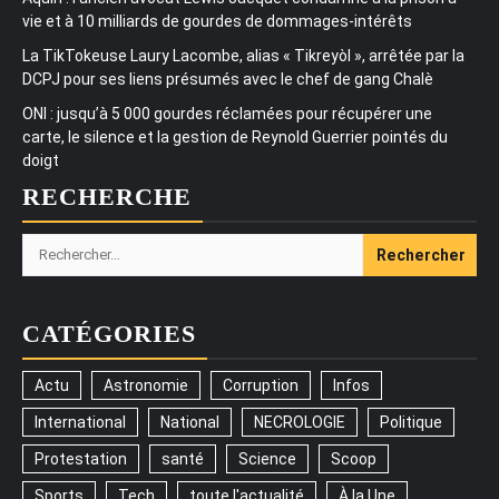
vie et à 10 milliards de gourdes de dommages-intérêts
La TikTokeuse Laury Lacombe, alias « Tikreyòl », arrêtée par la
DCPJ pour ses liens présumés avec le chef de gang Chalè
ONI : jusqu’à 5 000 gourdes réclamées pour récupérer une
carte, le silence et la gestion de Reynold Guerrier pointés du
doigt
RECHERCHE
Rechercher :
CATÉGORIES
Actu
Astronomie
Corruption
Infos
International
National
NECROLOGIE
Politique
Protestation
santé
Science
Scoop
Sports
Tech
toute l'actualité
À la Une