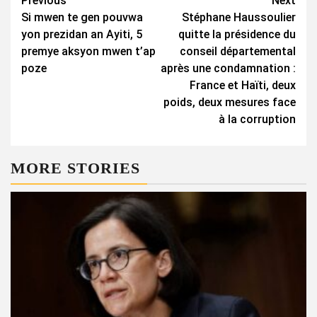
Continue
Previous
Next
Si mwen te gen pouvwa
Stéphane Haussoulier
Reading
yon prezidan an Ayiti, 5
quitte la présidence du
premye aksyon mwen t’ap
conseil départemental
poze
après une condamnation :
France et Haïti, deux
poids, deux mesures face
à la corruption
MORE STORIES