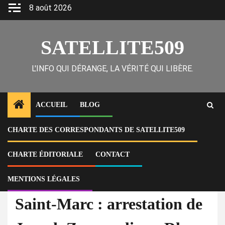
Skip
8 août 2026
to
content
SATELLITE509
L'INFO QUI DÉRANGE, LA VÉRITÉ QUI LIBÈRE.
ACCUEIL
BLOG
CHARTE DES CORRESPONDANTS DE SATELLITE509
Home
National
Saint-Marc : arrestation de Joseph Zamor alias « Dlo Poze » pour vols
et viols présumés
CHARTE ÉDITORIALE
CONTACT
MENTIONS LÉGALES
National
Scoop
Saint-Marc : arrestation de