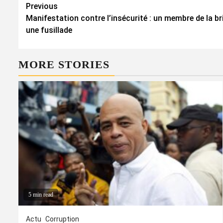
Continue
Previous
Manifestation contre l’insécurité : un membre de la b
Reading
une fusillade
MORE STORIES
5 min read
Actu
Corruption