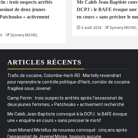
n : trois suspects arrêtés
Me Caleb Jean-Baptiste conv
assinat de deux jeunes
DCPJ : le BAFE évoque une 
Patchouko » activement
en cours » sans préciser le mo
6 août 2026
Djovany MICHEL
26
Djovany MICHEL
ARTICLES RÉCENTS
Trafic de cocaïne, Colombie-Haïti-RD : Martelly reviendrait
pour reprendre le contrôle politique d’Haïti, corridor de cocaïne
fragilisé sous Jovenel
Camp Perrin : trois suspects arrêtés après l’assassinat de
deux jeunes femmes, « Patchouko » activement recherché
Me Caleb Jean-Baptiste convoqué à la DCPJ : le BAFE évoque
une « enquête en cours » sans préciser le motif
Jean Monard Metellus de nouveau convoqué : cinq ans après
l’assassinat de Jovenel Moïse, toujours aucune