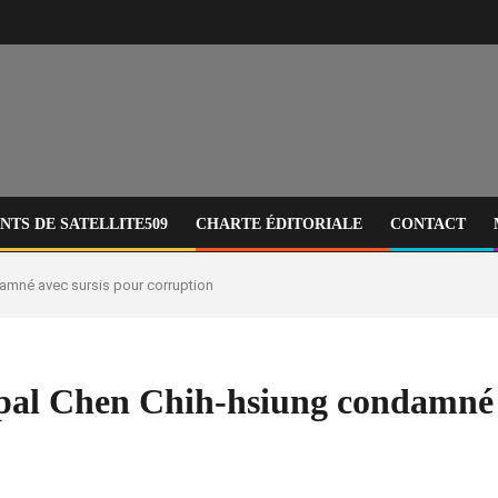
TS DE SATELLITE509
CHARTE ÉDITORIALE
CONTACT
damné avec sursis pour corruption
cipal Chen Chih-hsiung condamné 