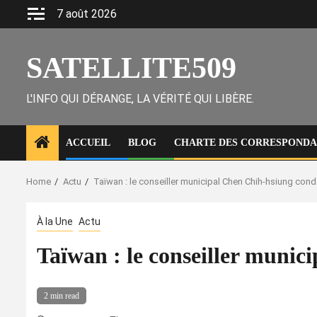
Skip
7 août 2026
to
content
SATELLITE509
L'INFO QUI DÉRANGE, LA VÉRITÉ QUI LIBÈRE.
ACCUEIL
BLOG
CHARTE DES CORRESPONDAN
Home
Actu
Taïwan : le conseiller municipal Chen Chih-hsiung con
À la Une
Actu
Taïwan : le conseiller muni
2 min read