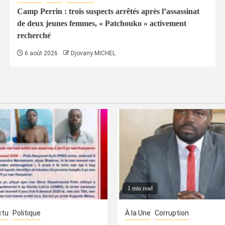
Camp Perrin : trois suspects arrêtés après l’assassinat
de deux jeunes femmes, « Patchouko » activement
recherché
6 août 2026
Djovany MICHEL
1 min read
ctu
Politique
À la Une
Corruption