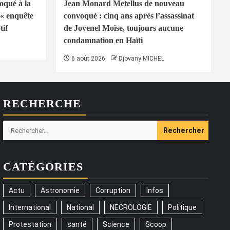
oqué à la
Jean Monard Metellus de nouveau
« enquête
convoqué : cinq ans après l’assassinat
tif
de Jovenel Moïse, toujours aucune
condamnation en Haïti
6 août 2026
Djovany MICHEL
RECHERCHE
Rechercher :
CATÉGORIES
Actu
Astronomie
Corruption
Infos
International
National
NECROLOGIE
Politique
Protestation
santé
Science
Scoop