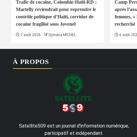
Trafic de cocaïne, Colombie-Haïti-RD :
Camp Perri
Martelly reviendrait pour reprendre le
après l’ass
contrôle politique d’Haïti, corridor de
femmes, « 
cocaïne fragilisé sous Jovenel
recherché
7 août 2026
Djovany MICHEL
6 août 20
À PROPOS
Satellite509 est un journal d'information numérique,
participatif et indépendant.