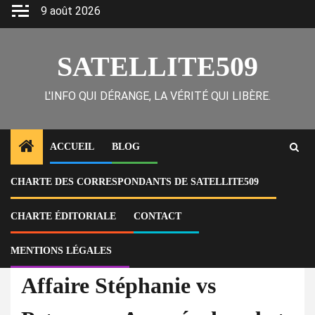
Skip
9 août 2026
to
content
SATELLITE509
L'INFO QUI DÉRANGE, LA VÉRITÉ QUI LIBÈRE.
ACCUEIL
BLOG
CHARTE DES CORRESPONDANTS DE SATELLITE509
Home
Actu
Affaire Stéphanie vs Peterson : Accusée de vol et vilipendée sur les
réseaux sociaux, Yfemie Saint-Hilaire perd son bébé
CHARTE ÉDITORIALE
CONTACT
MENTIONS LÉGALES
À la Une
Actu
Affaire Stéphanie vs