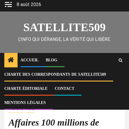
Skip
8 août 2026
to
content
SATELLITE509
L'INFO QUI DÉRANGE, LA VÉRITÉ QUI LIBÈRE.
ACCUEIL
BLOG
CHARTE DES CORRESPONDANTS DE SATELLITE509
Home
Actu
Affaires 100 millions de gourdes : les 3 conseillers exigent un rapport
rapide du directeur de l’ULCC pouvant les blanchir ou qu’il rende sa
CHARTE ÉDITORIALE
CONTACT
démission
MENTIONS LÉGALES
À la Une
Actu
Affaires 100 millions de