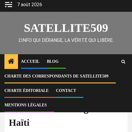
Skip
7 août 2026
to
content
SATELLITE509
L'INFO QUI DÉRANGE, LA VÉRITÉ QUI LIBÈRE.
ACCUEIL
BLOG
CHARTE DES CORRESPONDANTS DE SATELLITE509
Home
Actu
Alerte : trafic d’organe en Haïti
CHARTE ÉDITORIALE
CONTACT
À la Une
Actu
MENTIONS LÉGALES
Alerte : trafic d’organe en
Haïti