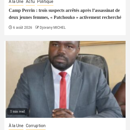
À la Une
Actu
Politique
Camp Perrin : trois suspects arrêtés après l’assassinat de
deux jeunes femmes, « Patchouko » activement recherché
6 août 2026
Djovany MICHEL
1 min read
À la Une
Corruption