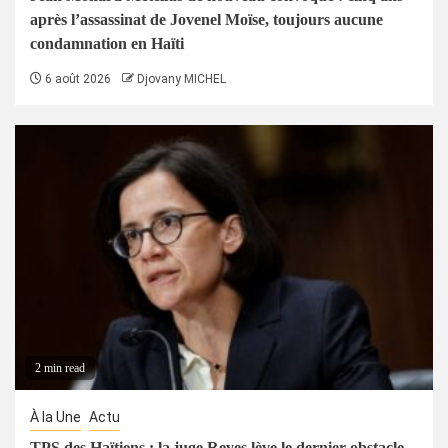
après l’assassinat de Jovenel Moïse, toujours aucune
condamnation en Haïti
6 août 2026
Djovany MICHEL
2 min read
À la Une
Actu
TPS des Haïtiens : la juge Reyes lève le dernier obstacle,